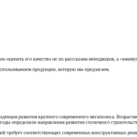
но оценить его качество не по расссказам менеджеров, а «вживую
использованием продукции, которую мы предлагаем.
тенденция развития крупного современного мегаполиса. Возрас
е годы определили направления развития столичного строитель
ий требует соответствующих современных конструктивных реш