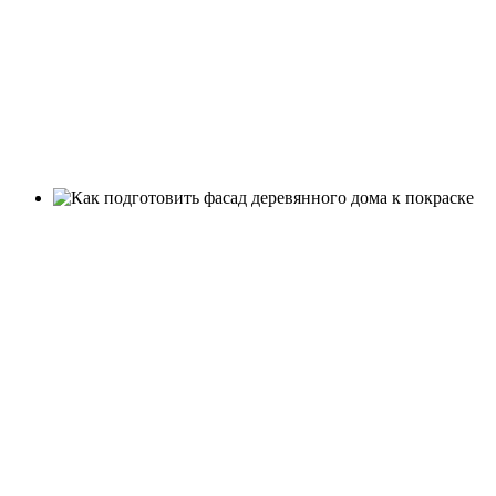
компаний
в фирменных
магазинах
Купить краски
ADLER
и герметики
RAMSAUER