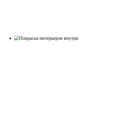
работают без
выходных
Покраска
деревянных
интерьеров
внутри