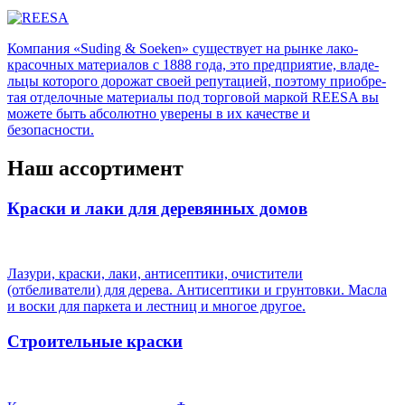
Компания «Suding & Soeken» существует на рынке лако­
красочных материалов с 1888 года, это предприятие, владе­
льцы которого доро­жат своей репутацией, поэтому приобре­
тая отделочные материалы под торговой маркой REESA вы
мо­жете быть абсолютно уверены в их качестве и
безопасности.
Наш ассортимент
Краски и лаки для деревянных домов
Лазури, краски, лаки, антисептики, очистители
(отбеливатели) для дерева. Антисептики и грунтовки. Масла
и воски для паркета и лестниц и многое другое.
Строительные краски