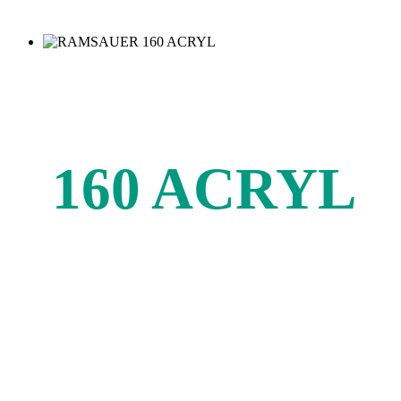
RAMSAUER
160 ACRYL
Защитит дом от
сквозняков
и снизит расходы