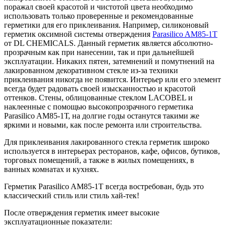
поражал своей красотой и чистотой цвета необходимо
использовать только проверенные и рекомендованные
герметики для его приклеивания. Например, cиликоновый
герметик оксимной системы отверждения
Parasilico AM85-1T
от DL CHEMICALS. Данный герметик является абсолютно-
прозрачным как при нанесении, так и при дальнейшей
эксплуатации. Никаких пятен, затемнений и помутнений на
лакированном декоративном стекле из-за техники
приклеивания никогда не появится. Интерьер или его элемент
всегда будет радовать своей изысканностью и красотой
оттенков. Стены, облицованные стеклом LACOBEL и
наклеенные с помощью высокопрозрачного герметика
Parasilico AM85-1Т, на долгие годы останутся такими же
яркими и новыми, как после ремонта или строительства.
Для приклеивания лакированного стекла герметик широко
используется в интерьерах ресторанов, кафе, офисов, бутиков,
торговых помещений, а также в жилых помещениях, в
ванных комнатах и кухнях.
Герметик Parasilico AM85-1Т всегда востребован, будь это
классический стиль или стиль хай-тек!
После отверждения герметик имеет высокие
эксплуатационные показатели: