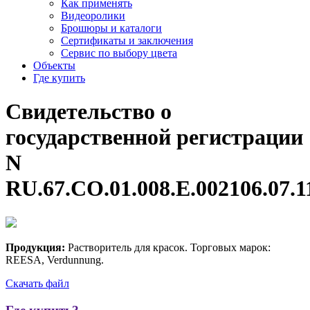
Как применять
Видеоролики
Брошюры и каталоги
Сертификаты и заключения
Сервис по выбору цвета
Объекты
Где купить
Свидетельство
о
государственной
регистрации
N
RU.67.CO.01.008.E.002106.07.1
Продукция:
Растворитель для красок. Торговых марок:
REESA, Verdunnung.
Скачать файл