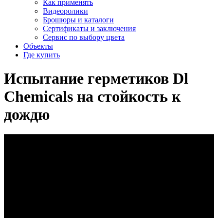
Как применять
Видеоролики
Брошюры и каталоги
Сертификаты и заключения
Сервис по выбору цвета
Объекты
Где купить
Испытание
герметиков
Dl
Chemicals
на
стойкость
к
дождю