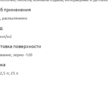
б применения
, распылением
д
0 мл/м2
товка поверхности
ание, зерно -120
вка
 2,5 л; 25 л