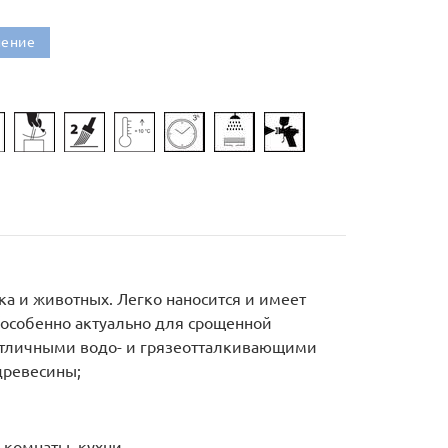
нение
а и животных. Легко наносится и имеет
(особенно актуально для срощенной
 отличными водо- и грязеотталкивающими
древесины;
 комнаты, кухни.