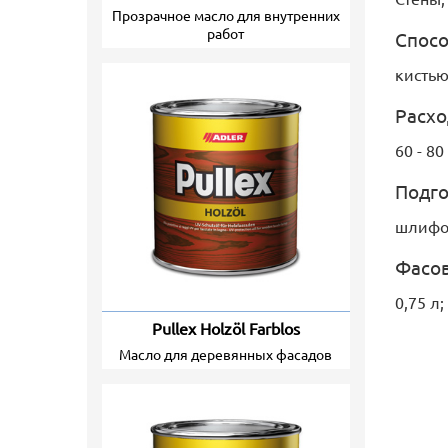
прозрачное масло для внутренних
работ
Спосо
кистью
Расхо
60 - 8
Подго
шлифов
Фасо
0,75 л;
Pullex Holzöl Farblos
масло для деревянных фасадов