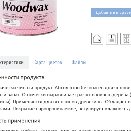
Добавить в срав
ктеристики
Карта цветов
Файлы
нности продукта
ически чистый продукт! Абсолютно безопасен для человек
ый запах. Оптически выравнивает разнотоновость дерева 
ины). Применяется для всех типов древесины. Обладает
вами. Покрытие паропроницаемое, регулирует влажность 
ть применения
 потолки, мебель, комнаты отдыха, интерьерные и детские