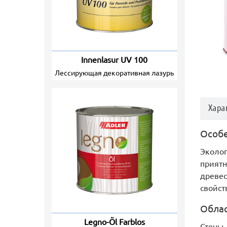
Innenlasur UV 100
лессирующая декоративная лазурь
Хара
Особе
Эколог
приятн
древес
свойст
Облас
Legno-Öl Farblos
Стены,