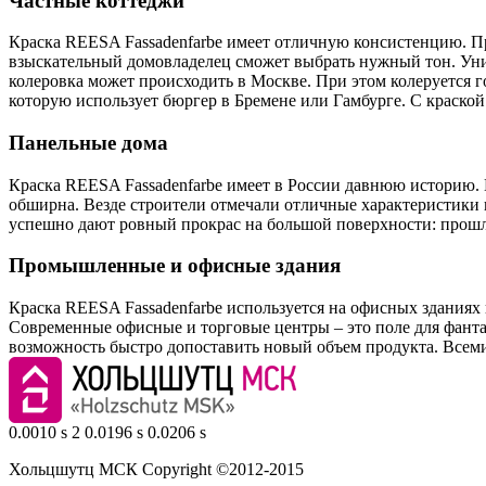
Частные коттеджи
Краска REESA Fassadenfarbe имеет отличную консистенцию. При
взыскательный домовладелец сможет выбрать нужный тон. Уник
колеровка может происходить в Москве. При этом колеруется г
которую использует бюргер в Бремене или Гамбурге. С краско
Панельные дома
Краска REESA Fassadenfarbe имеет в России давнюю историю.
обширна. Везде строители отмечали отличные характеристики п
успешно дают ровный прокрас на большой поверхности: прошлы
Промышленные и офисные здания
Краска REESA Fassadenfarbe используется на офисных зданиях и
Современные офисные и торговые центры – это поле для фантаз
возможность быстро допоставить новый объем продукта. Всеми 
0.0010 s 2 0.0196 s 0.0206 s
Хольцшутц МСК Copyright ©2012-2015