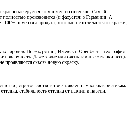
рекрасно колеруется во множество оттенков. Самый
 полностью производится (и фасуется) в Германии. А
ет 100% немецкий продукт, который не отличается от краски,
х городов: Пермь, рязань, Ижевск и Оренбург – география
т поверхность. Даже яркие или очень темные оттенки всегда
е проявляются сквозь новую окраску.
оянство , строгое соответствие заявленным характеристикам.
ттенка, стабильность оттенка от партии к партии,