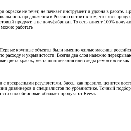
 окраске не течёт, не пачкает инструмент и удобна в работе. П
альность предложения в России состоит в том, что этот продукт
отовый продукт, а не полуфабрикат. То есть клиент 100% получа
й можно работать
 Первые крупные объекты были именно жилые массивы российски
о расходу и укрывистости: Всегда два слоя надежно перекрываю
е цвета красок, места шпатлевания или следы ремонтов никак н
 с прекрасными результатами. Здесь, как правило, ценится пост
ии дизайнеров и специалистов по урбанистике. Точный подбор о
эти способностями обладает продукт от Reesa.